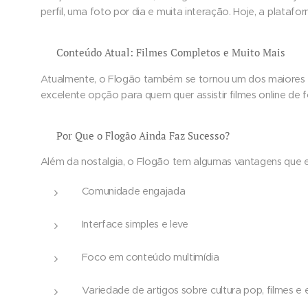
perfil, uma foto por dia e muita interação. Hoje, a plata
🎥 Conteúdo Atual: Filmes Completos e Muito Mais
Atualmente, o Flogão também se tornou um dos maiores p
excelente opção para quem quer assistir filmes online de 
🚀 Por Que o Flogão Ainda Faz Sucesso?
Além da nostalgia, o Flogão tem algumas vantagens que e
Comunidade engajada
Interface simples e leve
Foco em conteúdo multimídia
Variedade de artigos sobre cultura pop, filmes e