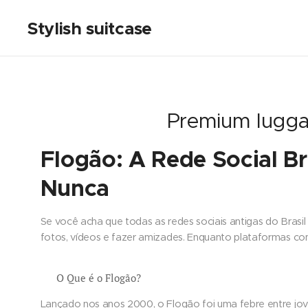
Stylish suitcase
Premium luggag
Flogão: A Rede Social Br
Nunca
Se você acha que todas as redes sociais antigas do Bras
fotos, vídeos e fazer amizades. Enquanto plataformas co
📸 O Que é o Flogão?
Lançado nos anos 2000, o Flogão foi uma febre entre joven