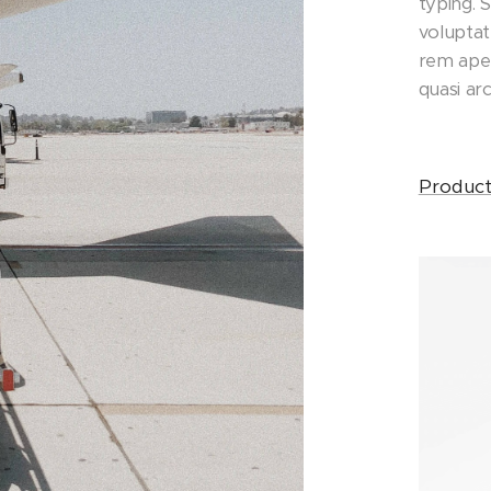
typing. 
volupta
rem aper
quasi ar
Product