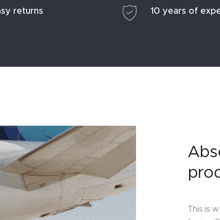
sy returns
10 years of exp
Abso
pro
This is 