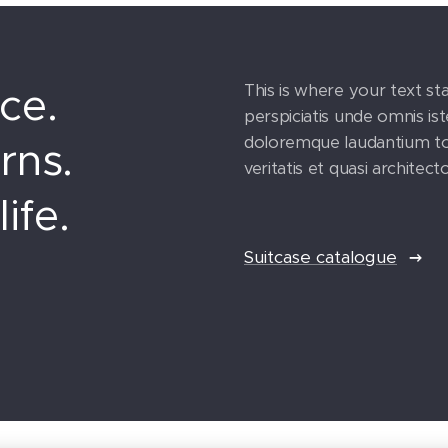
ce.
This is where your text sta
perspiciatis unde omnis is
doloremque laudantium to
rns.
veritatis et quasi architect
ife.
Suitcase catalogue