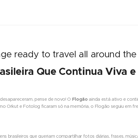
e ready to travel all around the
asileira Que Continua Viva 
Flogão
il desapareceram, pense de novo! O
ainda está ativo e con
mo Orkut e Fotolog ficaram só na memória, o Flogão seguiu em fr
s brasileiros que queriam compartilhar fotos diárias, frases, músic