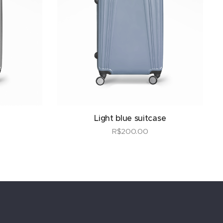
Light blue suitcase
R$
200.00