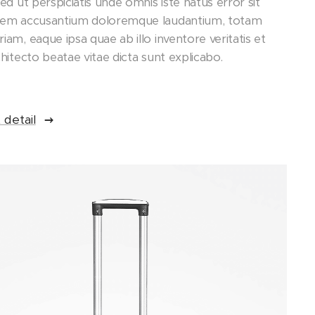
Sed ut perspiciatis unde omnis iste natus error sit
tem accusantium doloremque laudantium, totam
iam, eaque ipsa quae ab illo inventore veritatis et
chitecto beatae vitae dicta sunt explicabo.
 detail